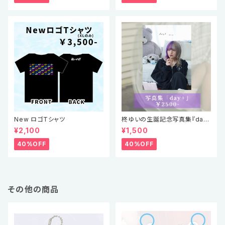
New ロゴTシャツ
柊ゆいの生誕記念写真集『day
+』
¥2,100
¥1,500
40%OFF
40%OFF
その他の商品