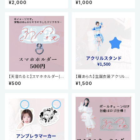
誕祭2026)
2026)
¥2,000
¥1,000
【天音たると】スマホホルダー(周
【羅あらた】生誕衣装アクリルス
年祭2026)
タンド(生誕祭2025)
¥500
¥1,500