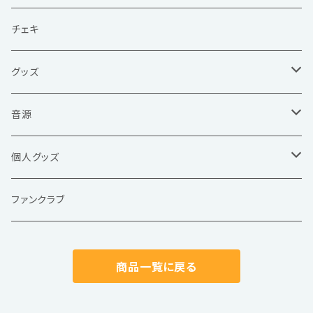
チェキ
グッズ
Tシャツ / タオル
音源
アクリルスタンド /キーホルダー
現体制
個人グッズ
ステッカー
旧体制
天音たると
ファンクラブ
写真集 / ブロマイド
ソロ音源
柊ゆいの
商品一覧に戻る
フィジカル
インスト
羅あらた