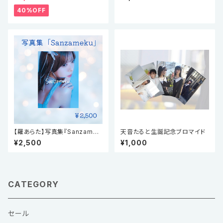
40%OFF
【羅あらた】写真集『Sanzamek
天音たると生誕記念ブロマイド
u』
¥2,500
¥1,000
CATEGORY
セール