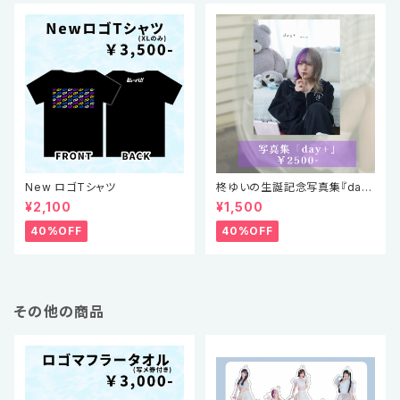
New ロゴTシャツ
柊ゆいの生誕記念写真集『day
+』
¥2,100
¥1,500
40%OFF
40%OFF
その他の商品