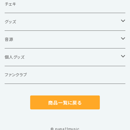
チェキ
グッズ
Tシャツ / タオル
音源
アクリルスタンド /キーホルダー
現体制
個人グッズ
ステッカー
旧体制
天音たると
ファンクラブ
写真集 / ブロマイド
ソロ音源
柊ゆいの
商品一覧に戻る
フィジカル
インスト
羅あらた
デジタル
スコア
飴乃のあ
© pupa11music