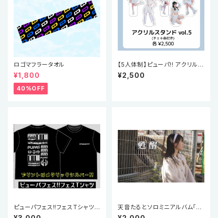
ロゴマフラータオル
【5人体制】ピューパ!! アクリルス
タンド vol.5
¥1,800
¥2,500
40%OFF
ピューパフェス!!フェスTシャツ
天音たるとソロミニアルバム「so
(XLのみ)
sei」
¥3,000
¥2,000