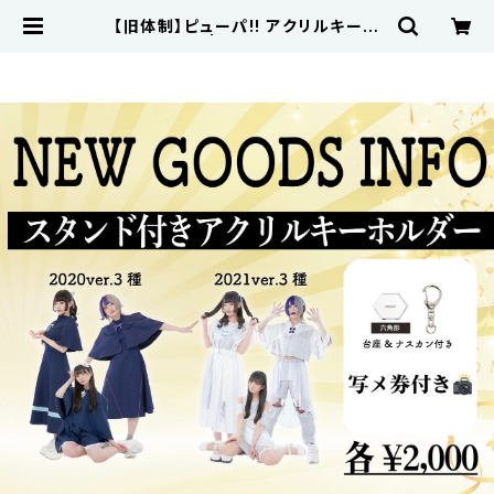
【旧体制】ピューパ!! アクリルキーホ
ルダー | pupa11music