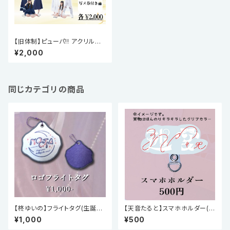
【旧体制】ピューパ!! アクリルキ
ーホルダー
¥2,000
同じカテゴリの商品
【柊ゆいの】フライトタグ(生誕祭
【天音たると】スマホホルダー(周
2026)
年祭2026)
¥1,000
¥500