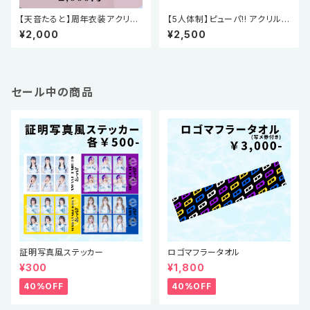
【天音たると】周年衣装アクリル
【5人体制】ピューパ!! アクリルス
スタンド(周年祭2026)
タンド vol.5
¥2,000
¥2,500
セール中の商品
証明写真風ステッカー
ロゴマフラータオル
¥300
¥1,800
40%OFF
40%OFF